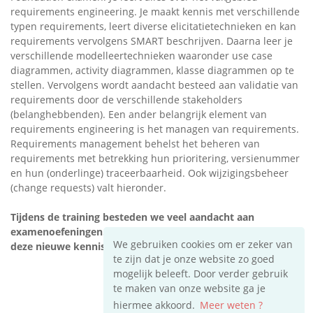
requirements engineering. Je maakt kennis met verschillende
typen requirements, leert diverse elicitatietechnieken en kan
requirements vervolgens SMART beschrijven. Daarna leer je
verschillende modelleertechnieken waaronder use case
diagrammen, activity diagrammen, klasse diagrammen op te
stellen. Vervolgens wordt aandacht besteed aan validatie van
requirements door de verschillende stakeholders
(belanghebbenden). Een ander belangrijk element van
requirements engineering is het managen van requirements.
Requirements management behelst het beheren van
requirements met betrekking hun prioritering, versienummer
en hun (onderlinge) traceerbaarheid. Ook wijzigingsbeheer
(change requests) valt hieronder.
Tijdens de training besteden we veel aandacht aan
examenoefeningen. Maar er is zeker ook aandacht hoe je al
We gebruiken cookies om er zeker van
deze nieuwe kennis het best in de praktijk kunt toepassen.
te zijn dat je onze website zo goed
mogelijk beleeft. Door verder gebruik
te maken van onze website ga je
hiermee akkoord.
Meer weten ?