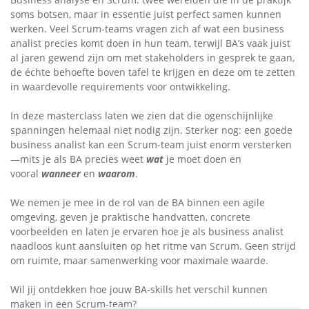
soms botsen, maar in essentie juist perfect samen kunnen
werken. Veel Scrum-teams vragen zich af wat een business
analist precies komt doen in hun team, terwijl BA’s vaak juist
al jaren gewend zijn om met stakeholders in gesprek te gaan,
de échte behoefte boven tafel te krijgen en deze om te zetten
in waardevolle requirements voor ontwikkeling.
In deze masterclass laten we zien dat die ogenschijnlijke
spanningen helemaal niet nodig zijn. Sterker nog: een goede
business analist kan een Scrum-team juist enorm versterken
—mits je als BA precies weet
wat
je moet doen en
vooral
wanneer
en
waarom
.
We nemen je mee in de rol van de BA binnen een agile
omgeving, geven je praktische handvatten, concrete
voorbeelden en laten je ervaren hoe je als business analist
naadloos kunt aansluiten op het ritme van Scrum. Geen strijd
om ruimte, maar samenwerking voor maximale waarde.
Wil jij ontdekken hoe jouw BA-skills het verschil kunnen
maken in een Scrum-team?